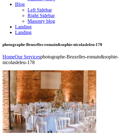
Blog
Left Sidebar
Right Sidebar
Masonry blog
Landing
Landing
photographe-Bruxelles-romain&sophie-nicolasleleu-178
Home
Our Services
photographe-Bruxelles-romain&sophie-
nicolasleleu-178