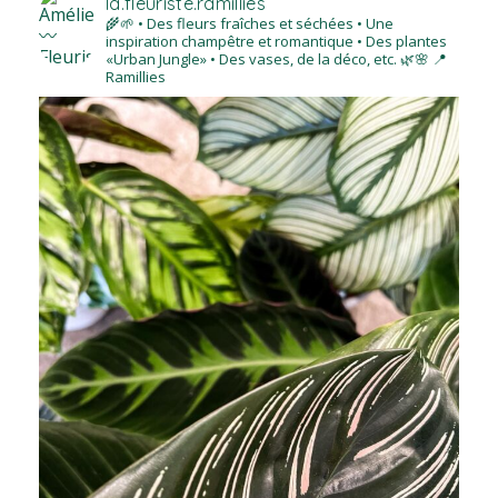
la.fleuriste.ramillies
🌾🌱
• Des fleurs fraîches et séchées
• Une
inspiration champêtre et romantique
• Des plantes
«Urban Jungle»
• Des vases, de la déco, etc.
🌿🌸
📍
Ramillies