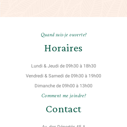
Q
u
a
n
d
s
u
i
s
-
j
e
o
u
v
e
r
t
e
?
Horaires
Lundi & Jeudi de 09h30 à 18h30
Vendredi & Samedi de 09h30 à 19h00
Dimanche de 09h00 à 13h00
C
o
m
m
e
n
t
m
e
j
o
i
n
d
r
e
?
Contact
Av. des Déportés 45 A